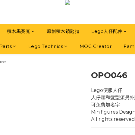
積木馬賽克
原創積木鎖匙扣
Lego人仔配件
Parts
Lego Technics
MOC Creator
Famo
ure
OPO046
Lego便服人仔
人仔頭和髮型須另外
可免費加名字
Minifigures Desig
All rights reserved