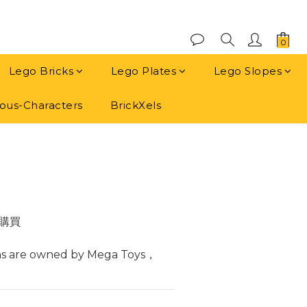
Lego Bricks
Lego Plates
Lego Slopes
us-Characters
BrickXels
立即購買
購買
ns are owned by Mega Toys， 