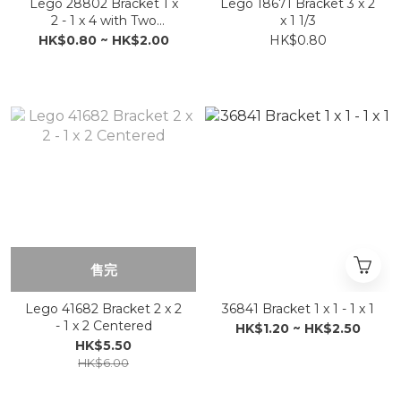
Lego 28802 Bracket 1 x
Lego 18671 Bracket 3 x 2
2 - 1 x 4 with Two
x 1 1/3
Rounded Corners at the
HK$0.80 ~ HK$2.00
HK$0.80
Bottom
售完
Lego 41682 Bracket 2 x 2
36841 Bracket 1 x 1 - 1 x 1
- 1 x 2 Centered
HK$1.20 ~ HK$2.50
HK$5.50
HK$6.00