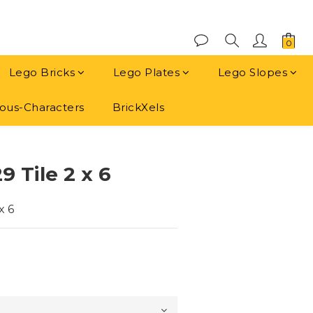
Lego Bricks
Lego Plates
Lego Slopes
us-Characters
BrickXels
立即購買
 Tile 2 x 6
x 6