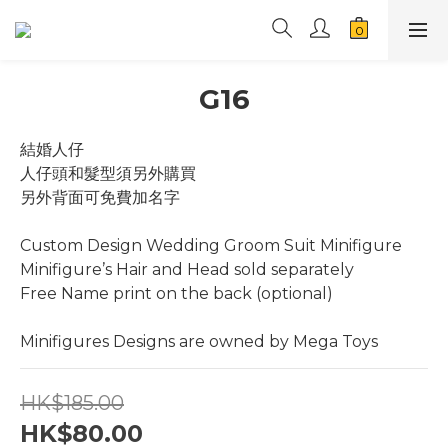
G16
結婚人仔
人仔頭和髮型須另外購買
另外背面可免費加名字
Custom Design Wedding Groom Suit Minifigure
Minifigure’s Hair and Head sold separately
Free Name print on the back (optional)
Minifigures Designs are owned by Mega Toys
HK$185.00
HK$80.00