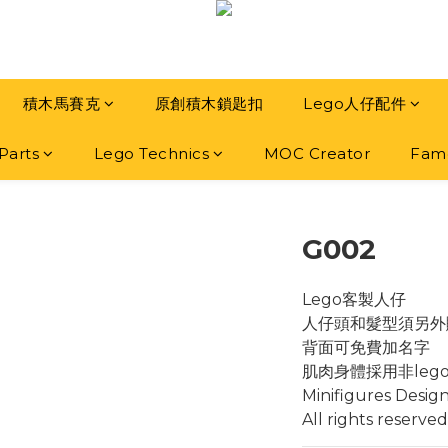
積木馬賽克
原創積木鎖匙扣
Lego人仔配件
Parts
Lego Technics
MOC Creator
Famo
G002
Lego客製人仔
人仔頭和髮型須另外
背面可免費加名字
肌肉身體採用非leg
Minifigures Desig
All rights reserved