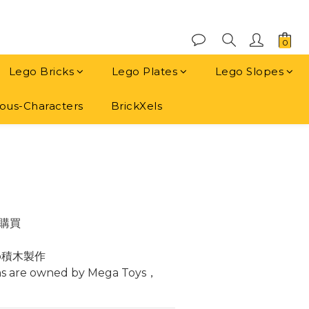
Lego Bricks
Lego Plates
Lego Slopes
us-Characters
BrickXels
立即購買
購買
o積木製作
ns are owned by Mega Toys， 