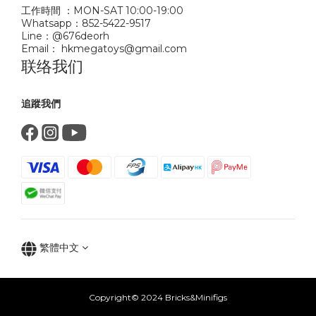
工作時間 ：MON-SAT 10:00-19:00
Whatsapp：852-5422-9517
Line：@676deorh
Email： hkmegatoys@gmail.com
联络我们
追蹤我們
繁體中文
Copyright© 2024 Bricks&Minifigs