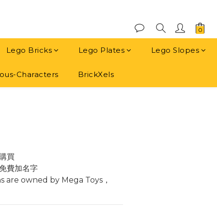
Lego Bricks
Lego Plates
Lego Slopes
us-Characters
BrickXels
立即購買
1
購買
免費加名字
ns are owned by Mega Toys， 