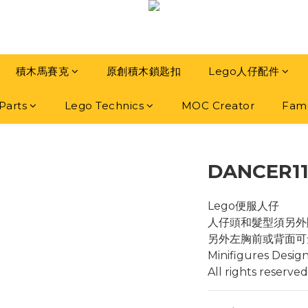
積木馬賽克
原創積木鎖匙扣
Lego人仔配件
Parts
Lego Technics
MOC Creator
Famo
DANCER1
Lego便服人仔
人仔頭和髮型須另外
另外左胸前或背面可
Minifigures Desig
All rights reserved