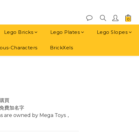
Lego Bricks
Lego Plates
Lego Slopes
us-Characters
BrickXels
立即購買
購買
免費加名字
ns are owned by Mega Toys， 