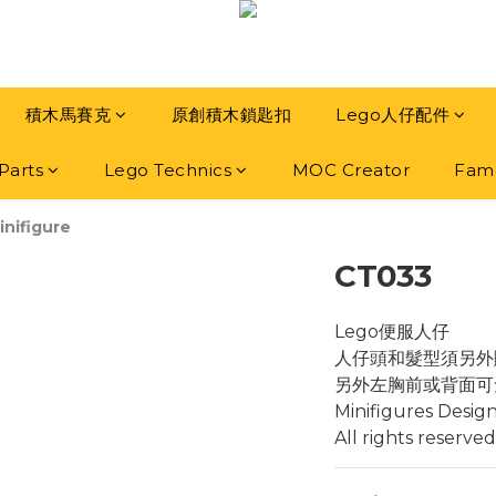
積木馬賽克
原創積木鎖匙扣
Lego人仔配件
Parts
Lego Technics
MOC Creator
Famo
inifigure
CT033
Lego便服人仔
人仔頭和髮型須另外
另外左胸前或背面可
Minifigures Desig
All rights reserved