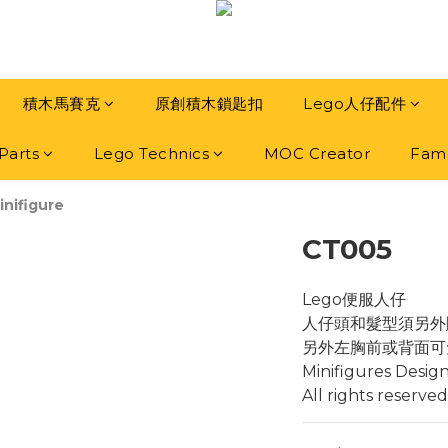
積木馬賽克
原創積木鎖匙扣
Lego人仔配件
Parts
Lego Technics
MOC Creator
Famo
inifigure
CT005
Lego便服人仔
人仔頭和髮型須另外
另外左胸前或背面可
Minifigures Desig
All rights reserved