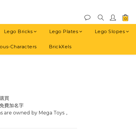
Lego Bricks
Lego Plates
Lego Slopes
us-Characters
BrickXels
立即購買
購買
免費加名字
ns are owned by Mega Toys， 