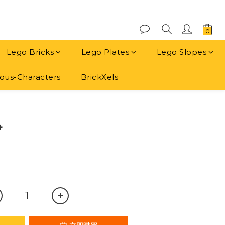
Lego Bricks
Lego Plates
Lego Slopes
us-Characters
BrickXels
立即購買
4