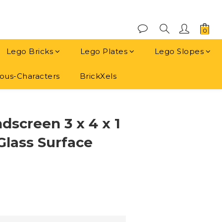
Lego Bricks
Lego Plates
Lego Slopes
us-Characters
BrickXels
dscreen 3 x 4 x 1
Glass Surface