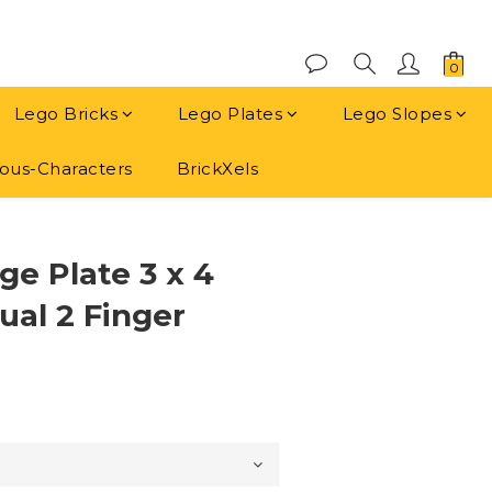
Lego Bricks
Lego Plates
Lego Slopes
us-Characters
BrickXels
立即購買
ge Plate 3 x 4
ual 2 Finger