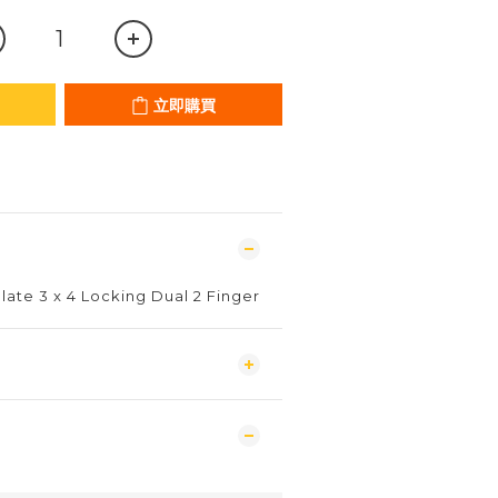
立即購買
ate 3 x 4 Locking Dual 2 Finger