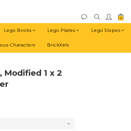
Lego Bricks
Lego Plates
Lego Slopes
us-Characters
BrickXels
立即購買
, Modified 1 x 2
er