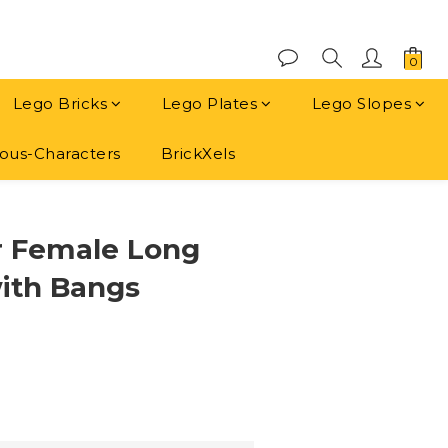
Lego Bricks
Lego Plates
Lego Slopes
us-Characters
BrickXels
立即購買
r Female Long
with Bangs