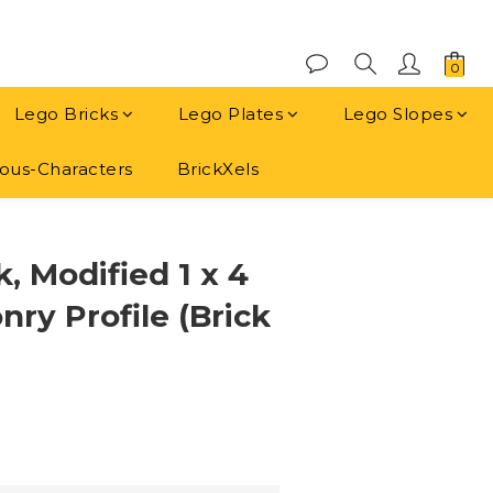
Lego Bricks
Lego Plates
Lego Slopes
us-Characters
BrickXels
立即購買
k, Modified 1 x 4
ry Profile (Brick