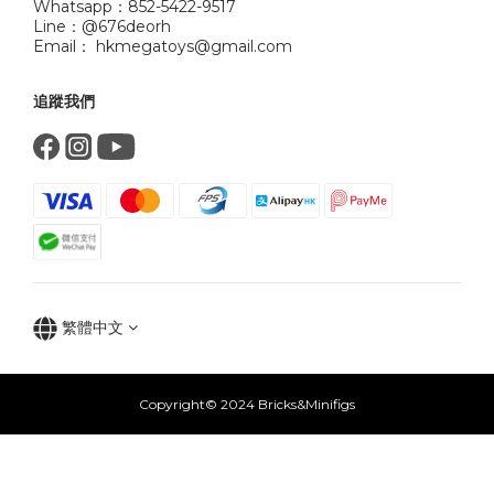
Whatsapp：852-5422-9517
Line：@676deorh
Email： hkmegatoys@gmail.com
追蹤我們
繁體中文
Copyright© 2024 Bricks&Minifigs